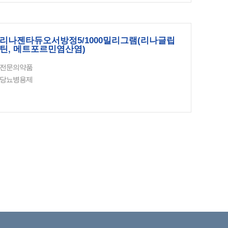
리나젠타듀오서방정5/1000밀리그램(리나글립
틴, 메트포르민염산염)
전문의약품
당뇨병용제