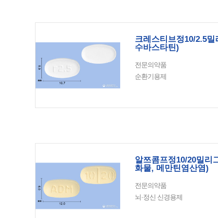
크레스티브정10/2.5
수바스타틴)
전문의약품
순환기용제
알쯔콤프정10/20밀
화물, 메만틴염산염)
전문의약품
뇌·정신 신경용제