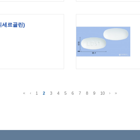
니세르골린)
1
2
3
4
5
6
7
8
9
10