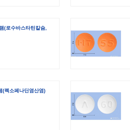
그램(로수바스타틴칼슘,
램(펙소페나딘염산염)