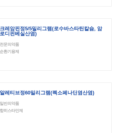
크레암핀정5/5밀리그램(로수바스타틴칼슘, 암
로디핀베실산염)
전문의약품
순환기용제
알레티브정60밀리그램(펙소페나딘염산염)
일반의약품
항히스타민제