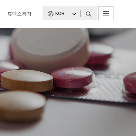
KOR
휴텍스광장