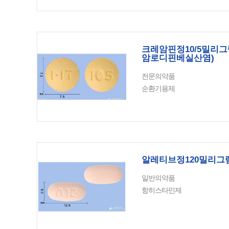
크레암핀정10/5밀리
암로디핀베실산염)
전문의약품
순환기용제
알레티브정120밀리그
일반의약품
항히스타민제