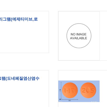
밀리그램(에제티미브,로
리그램(도네페질염산염수