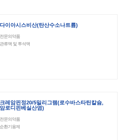
다이아시스비산(탄산수소나트륨)
전문의약품
관류액 및 투석액
크레암핀정20/5밀리그램(로수바스타틴칼슘,
암로디핀베실산염)
전문의약품
순환기용제