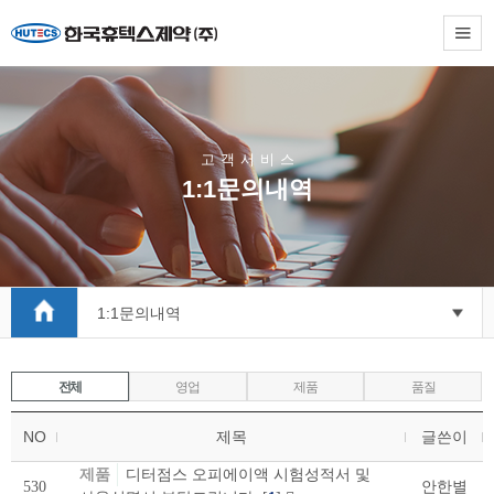
고
객
서
비
스
1:1문의내역
1:1문의내역
전체
영업
제품
품질
NO
제목
글쓴이
제품
디터점스 오피에이액 시험성적서 및
530
안한별