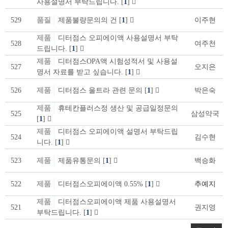
사용설명서 부탁드립니다.
[
1
]
529
품질
제품불량문의의 건
[
1
]
이주현
제품
디터점스 오피에이액 사용설명서 부탁
528
여주천
드립니다.
[
1
]
제품
디터점스OPA액 시험성적서 및 사용설
527
오지은
명서 자료를 받고 싶습니다.
[
1
]
526
제품
디터점스 울트라 관련 문의
[
1
]
박은숙
제품
휴테칸플러스정 생산 및 공급일정문의
525
삼성약국
[
1
]
제품
디터점스 오피에이액 설명서 부탁드립
524
김수현
니다.
[
1
]
523
제품
제품유통문의
[
1
]
백승화
522
제품
디터점스오피에이액 0.55%
[
1
]
추예지
제품
디터점스오피에이액 제품 사용설명서
521
권지영
부탁드립니다.
[
1
]