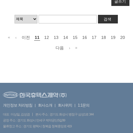
글쓰기
이전
11
12
13
14
15
16
17
18
19
20
다음
개인정보 처리방침
회사소개
회사위치
1:1문의
대표 : 이상일, 김성겸
본사 주소 : 경기도 화성시 병점구 삼성1로 344
공장 주소 : 경기도 화성시 만세구 제약공단3길99
물류창고 주소 : 경기도 평택시 청북읍 청북중앙로 419