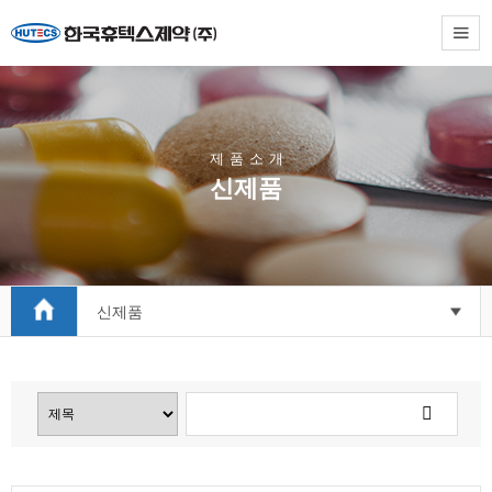
제
품
소
개
신제품
신제품