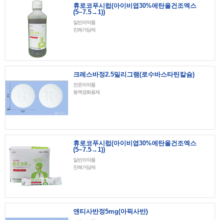
휴로코푸시럽(아이비엽30%에탄올건조엑스
(5~7.5→1))
일반의약품
진해거담제
크레스바정2.5밀리그램(로수바스타틴칼슘)
전문의약품
동맥경화용제
휴로코푸시럽(아이비엽30%에탄올건조엑스
(5~7.5→1))
일반의약품
진해거담제
앤티사반정5mg(아픽사반)