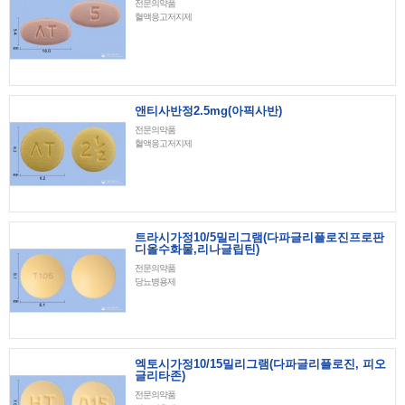
전문의약품
혈액응고저지제
앤티사반정2.5mg(아픽사반)
전문의약품
혈액응고저지제
트라시가정10/5밀리그램(다파글리플로진프로판
디올수화물,리나글립틴)
전문의약품
당뇨병용제
엑토시가정10/15밀리그램(다파글리플로진, 피오
글리타존)
전문의약품